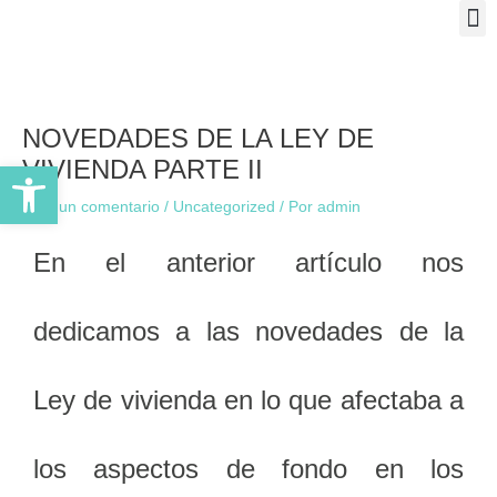
M
Ir
al
contenido
Navegación
de
entradas
NOVEDADES DE LA LEY DE
VIVIENDA PARTE II
Abrir barra de herramientas
Deja un comentario
/
Uncategorized
/ Por
admin
En el anterior artículo nos
dedicamos a las novedades de la
Ley de vivienda en lo que afectaba a
los aspectos de fondo en los